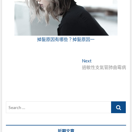
掉髮原因有哪些？掉髮原因一
文
Next
Next
post:
過敏性支氣管肺曲霉病
章
導
覽
Search
…
近期文章