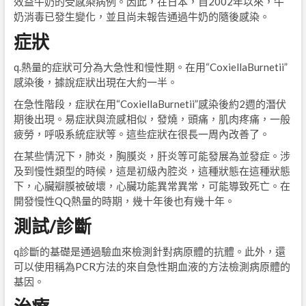
效益牛奶的受感染病例。因此，在日本，自2002年以來，牛
奶消毒已發生變化，並且尚未報告通過牛奶的隨後感染。
症狀
q.熱量的症狀可分為大急性和慢性期。在用“CoxiellaBurnetii”
感染後，據說症狀出現在大約一半。
在急性階段，症狀在用“CoxiellaBurnetii”感染後約2週的潛伏
期後出現。易症狀與流感相似，發燒，頭痛，肌肉疼痛，一般
疲勞，呼吸系統症狀等。這些症狀在很長一周內改善了。
在某些情況下，肺炎，胸膜炎，肝炎等可能發展為並發症。涉
及到慢性類型的時候，這是初級內腔炎，這種狀態在這種狀態
下，心臟瓣膜被破壞，心臟功能異常異常，可能導致死亡。在
開發慢性QQ熱量的時期，幾十年後也有幾十年。
測試/診斷
q診斷的基礎是通過驗血來檢測針對病原體的抗體。此外，還
可以使用稱為PCR方法的來自急性期血液的方法檢測病原體的
基因。