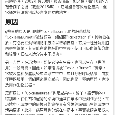
染趨勢時，2002年有50例，報告略高，但之後，每年0到9的
報告例子之後（截至2015年）。它可能會導致寵物感染，但
它通常無法識別感染實際建立的地方。
原因
q熱量的原因是用叫做“coxiellaburnetii”的細菌感染。
“CoxiellaBurnetii”被歸類為一組細菌“Rickettachia”，其特徵在
於，有必要在動物細胞中感染以增加自身。它是一種分解細胞
內寄生細菌，其只能在動物細胞中生長，使用可吸血細胞分離
和培養，但在人造介質中不成功。
另一方面，在環境中，即使它沒有生長，也可以生存（幾個
月）一段時間。因此，如果環境被“CoxiellaBurneTii”污染，
它被灰塵和灰塵感染並漂浮在空中，並且呼吸呼吸感染。由於
僅通過服用一個細菌來建立感染，因此也是一種病原體，也涉
及用作生物武器。
眾所周知，“Coxiellaburetii”也是感染牛，綿羊，貓等動物。
特別地，在牲畜和寵物的環境中通常在羊水中檢測到胎兒，在
環境中，環境中的環境可能會在具有分娩等諸如出生的環境中
污染更多。此外，病原體也分泌在牛奶中，事實被認為是從未