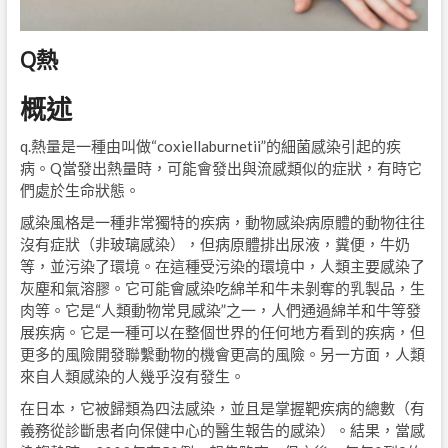
Q熱
概述
q.熱量是一種由叫做“coxiellaburnetii”的細菌感染引起的疾
病。Q當發出熱量時，可能會發出與流感類似的症狀，有時它
們處於生命狀態。
感染風格是一種非常獨特的疾病，動物感染病原體的動物往往
沒有症狀（非玻璃感染），但病原體排出尿液，糞便，牛奶
等，並污染了環境。在這種受污染的環境中，人類主要感染了
灰塵和氣溶膠。它可能會感染吃綿羊和牛未剝奪的乳製品，生
肉等。它是“人類動物常見感染”之一，人們通過綿羊和牛等發
展疾病。它是一種可以在整個世界的任何地方看到的疾病，但
更多的風險開發聯繫動物的機會更高的風險。另一方面，人類
來自人類感染的人幾乎沒有發生。
在日本，它被歸類為四法感染，並且是掌握靶疾病的總數（有
義務從診斷患者向保健中心的醫生報告的感染）。結果，當感