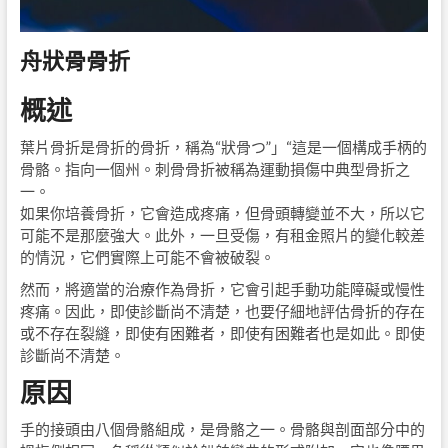
舟狀骨骨折
概述
葉片骨折是骨折的骨折，稱為“狀骨つ”」“這是一個構成手柄的
骨骼。指向一個州。刺骨骨折被稱為運動損傷中典型骨折之
一。
如果你培養骨折，它會造成疼痛，但骨頭轉變並不大，所以它
可能不是那麼強大​​。此外，一旦受傷，有租金照片的變化較差
的情況，它們實際上可能不會被破裂。
然而，將適當的治療作為骨折，它會引起手動功能障礙或慢性
疼痛。因此，即使診斷尚不清楚，也要仔細地評估骨折的存在
或不存在裂縫，即使有困難者，即使有困難者也是如此。即使
診斷尚不清楚。
原因
手的接頭由八個骨骼組成，是骨骼之一。骨骼與剖面部分中的