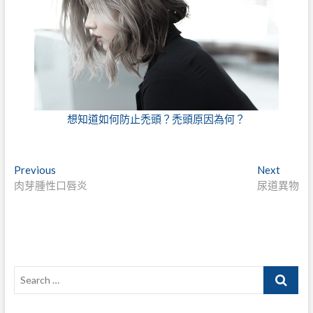
想知道如何防止禿頭？禿頭原因為何？
文
Previous
Next
Previous
Next
post:
post:
肉芽腫性口唇炎
尿道異物
章
導
覽
Search
…