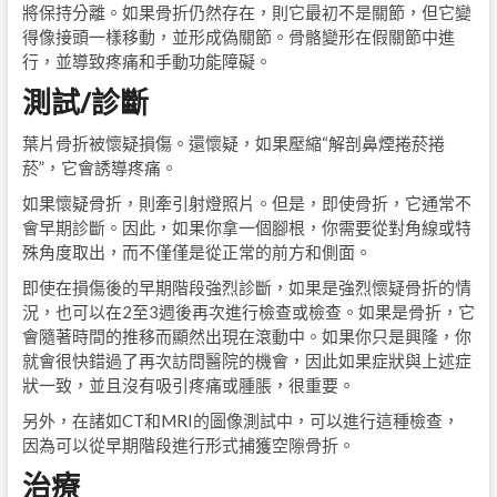
將保持分離。如果骨折仍然存在，則它最初不是關節，但它變
得像接頭一樣移動，並形成偽關節。骨骼變形在假關節中進
行，並導致疼痛和手動功能障礙。
測試/診斷
葉片骨折被懷疑損傷。還懷疑，如果壓縮“解剖鼻煙捲菸捲
菸”，它會誘導疼痛。
如果懷疑骨折，則牽引射燈照片。但是，即使骨折，它通常不
會早期診斷。因此，如果你拿一個腳根，你需要從對角線或特
殊角度取出，而不僅僅是從正常的前方和側面。
即使在損傷後的早期階段強烈診斷，如果是強烈懷疑骨折的情
況，也可以在2至3週後再次進行檢查或檢查。如果是骨折，它
會隨著時間的推移而顯然出現在滾動中。如果你只是興隆，你
就會很快錯過了再次訪問醫院的機會，因此如果症狀與上述症
狀一致，並且沒有吸引疼痛或腫脹，很重要。
另外，在諸如CT和MRI的圖像測試中，可以進行這種檢查，
因為可以從早期階段進行形式捕獲空隙骨折。
治療