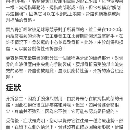
拇指側相同，名稱從類似於船舶彎曲的形式附加。它也像腰果
一樣。當拇指顫動時，拇指底部形成凹陷，但它被稱為“解剖
鼻煙棉棉”，因為它可以在本網站上嗅聞。骨骼也稱為構成解
剖掃除的骨骼。
葉片骨折經常被足球等競爭對手所看到的，並且是在10-20年
內經常看到的骨折。它主要發生在比賽期間倒退並掌握手。在
許多情況下，骨裂縫的中心並導致骨折。此外，由於創傷和損
傷，可以開發創傷性骨折部分。
更容易帶來最突破的部分是一個被稱為骨頭的破碎部分。對骨
骨的血液供應由指尖側向手腕製成，腰部骨折易受腕部血流失
效的影響。骨骼也被組織，血液供應特性差，骨折的癒合也延
遲。
症狀
骨折發生，因為手腕強烈耐用。由於骨是存在於拇指底部的骨
骼，因此在損傷後立即疼痛和腫脹。但是，如果骨骼偏移很
少，疼痛并不強烈，因為它不強，它可能被認為是扭傷的。
受傷後，症狀是光明，您可以覺得它往往是一種治療趨勢。然
而，在留下左側的情況下，骨骼沒有正確返回原始形狀，骨骼