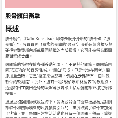
股骨髖臼衝擊
概述
股骨鍵合（DaikoKonketsu）印像是股骨骨骼的“股骨頭（”股
骨頭）“，股骨骨骼（骨盆的骨骼的”髖臼“）骨骼反复碰撞反复
碰撞導致臀部內部或周圍組織的內部損壞。它可能被稱為髖關
節衝擊綜合症。
髖關節的特徵在於多種移動範圍，而不是其他關節。髖關節由
圓形球形的“股骨頭”形成，“髖臼”形成，但是當你在兩者之間
施加重量時，它是“接頭來做影響，例如在走路時有一個叫做
軟骨的軟組織“。此外，還有一種稱為“埃布林納森”的軟組織，
通過粘附在髖臼邊緣的吸盤等股骨頭上粘貼髖關節來穩定臀部
接頭。
通過重複髖關節或反复蹲下，認為股骨髖臼衝擊被認為是對關
節軟骨和關節嘴唇的反复損傷引起的。重度改變了軟骨並加強
了疼痛，並且每個日常生活活動也只有一個問題。然而，重複