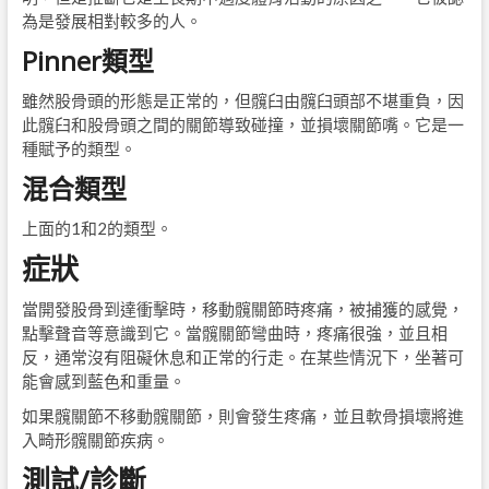
為是發展相對較多的人。
Pinner類型
雖然股骨頭的形態是正常的，但髖臼由髖臼頭部不堪重負，因
此髖臼和股骨頭之間的關節導致碰撞，並損壞關節嘴。它是一
種賦予的類型。
混合類型
上面的1和2的類型。
症狀
當開發股骨到達衝擊時，移動髖關節時疼痛，被捕獲的感覺，
點擊聲音等意識到它。當髖關節彎曲時，疼痛很強，並且相
反，通常沒有阻礙休息和正常的行走。在某些情況下，坐著可
能會感到藍色和重量。
如果髖關節不移動髖關節，則會發生疼痛，並且軟骨損壞將進
入畸形髖關節疾病。
測試/診斷