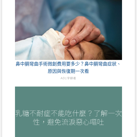
鼻中膈彎曲手術微創費用要多少？鼻中膈彎曲症狀、
原因與恢復期一次看
AD | 字耕者