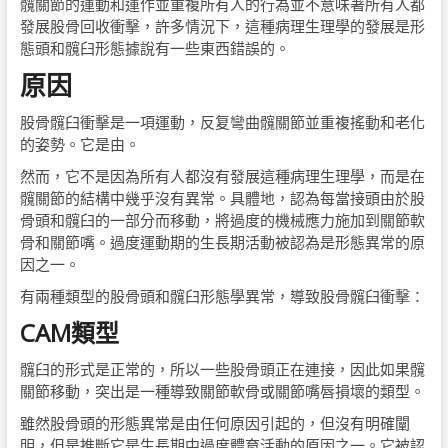
髖關節的運動和運作並重複所有人的行為並不意味著所有人都
發展股骨回收衝擊，許多情況下，這種病理生理學的發展是形
態頭和髖臼形態據說有一些東西錯誤的。
原因
股骨髖臼衝擊是一項運動，反复彎曲髖關節並重複搖動和老化
的姿勢。它是由。
然而，它不是因為所有人都沒有發展這種病理生理學，而是在
髖關節的結構中幾乎沒有異常。具體地，認為每當接頭由於股
骨頭和髖臼的一部分而移動，將過度的機械應力施加到關節軟
骨和關節嘴。過度運動期的生長期活動被認為是形態異常的原
因之一。
有兩種類型的股骨頭和髖臼形態學異常，導致股骨髖臼衝擊：
CAM類型
髖臼的形式是正常的，所以一些股骨頭正在連接，因此如果髖
關節移動，突出是一種導致關節軟骨或關節嘴唇損壞的類型。
雖然股骨頭的形態異常是由任何原因引起的，但沒有明確闡
明，但是推斷它是生長期中過度體育活動的原因之一。它被認