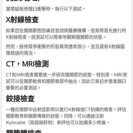
當懷疑股骨髖臼衝擊時，執行以下測試。
X射線檢查
如果您在髖關節抱怨痛苦並諮詢醫療機構，這是將首先進行的
X射線檢查。該測試可以簡單地觀察髖關節的狀態。
然而，股骨競爭衝擊的形態異常通常很小，並且還有X射線圖
像錯過的情況。
CT，MRI檢測
CT和MRI檢查需要進一步研究髖關節的狀態。特別是，MRI測
試可以從關節軟骨和關節唇部中抽出，因此它是初步患者髖臼
衝擊的必要測試。
鉸接檢查
一種在關節中註射造影劑以進行X射線或CT拍攝的檢查。評估
關節軟骨和關節嘴唇的狀態。同時，可以通過注射
Xylocaine（局部麻醉劑）來評估可以拍攝多少疼痛。