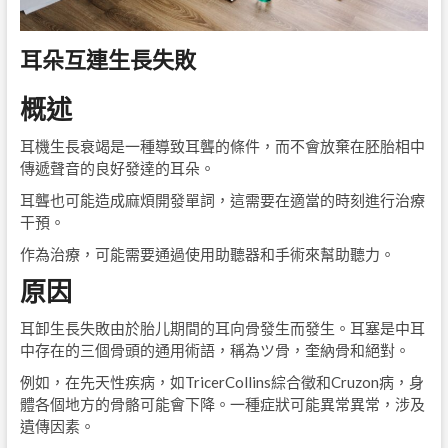
耳朵互連生長失敗
概述
耳機生長衰竭是一種導致耳聾的條件，而不會放棄在胚胎相中
傳遞聲音的良好發達的耳朵。
耳聾也可能造成麻煩開發單詞，這需要在適當的時刻進行治療
干預。
作為治療，可能需要通過使用助聽器和手術來幫助聽力。
原因
耳卸生長失敗由於胎儿期間的耳向骨發生而發生。耳塞是中耳
中存在的三個骨頭的通用術語，稱為ツ骨，奎納骨和絕對。
例如，在先天性疾病，如TricerCollins綜合徵和Cruzon病，身
體各個地方的骨骼可能會下降。一種症狀可能異常異常，涉及
遺傳因素。