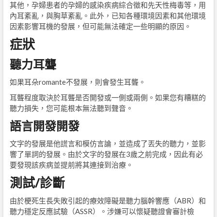
其他，孕婦患者的孕婦的感染疾病綜合徵和先天性梅毒等，用
內耳紊亂，與胸草紊亂。此外，已知各種環境因素和其他環境
因素影響耳機的發展，但可能無法確定一些明顯的原因。
症狀
聽力耳聾
如果耳朵romante不發展，則會發生耳聾。
耳聾程度取決於耳聾是否開發或一側或兩側。如果您有糟糕的
聽力損失，您可能根本無法聽到聲音。
語言開發開發
文字的發展是他謊言和模仿言論，並造成了丟失的聽力，並影
響了單詞的發展。由於文字的發展在3歲之前完成，因此有必
要發現該疾病並提前將其連接到治療。
測試/診斷
由於梗死生長失敗引起的療效障礙是聽力腦幹響應（ABR）和
聽力穩定反應試驗（ASSR）。涉嫌可以懷疑聽證會審計檢