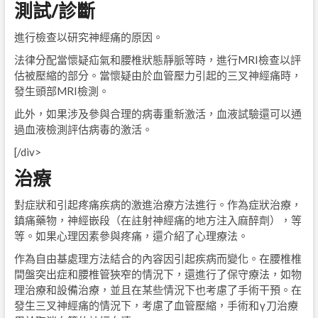
測試/診斷
進行檢查以研究神經痛的原因。
法律分配當懷疑疝氣和腰椎狀態靜脈等時，進行MRI檢查以評
估被壓縮的部分。當懷疑由於血管壓力引起的三叉神經痛時，
發生頭部MRI檢測。
此外，如果涉及參與合理的病毒重新激活，血液試驗還可以通
過血液檢測評估病毒的激活。
[/div>
治療
對症狀和引起疼痛疾病的激進治療方法進行。作為症狀治療，
鎮痛藥物，神經嵌段（在註射神經痛的地方注入麻醉劑），等
等。如果心理因素參與疼痛，還介紹了心理療法。
作為自由基處理方法結合的內容因引起疾病而變化。在腰椎椎
間盤突出症和腰椎管狹窄的情況下，還進行了保守療法，如物
理治療和設備治療，並且在某些情況下也考慮了手術干預。在
發生三叉神經痛的情況下，考慮了血管壓縮，手術和γ刀治療