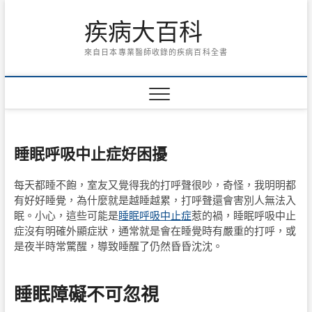
Skip
疾病大百科
to
content
來自日本專業醫師收錄的疾病百科全書
睡眠呼吸中止症好困擾
每天都睡不飽，室友又覺得我的打呼聲很吵，奇怪，我明明都
有好好睡覺，為什麼就是越睡越累，打呼聲還會害別人無法入
眠。小心，這些可能是
睡眠呼吸中止症
惹的禍，睡眠呼吸中止
症沒有明確外顯症狀，通常就是會在睡覺時有嚴重的打呼，或
是夜半時常驚醒，導致睡醒了仍然昏昏沈沈。
睡眠障礙不可忽視