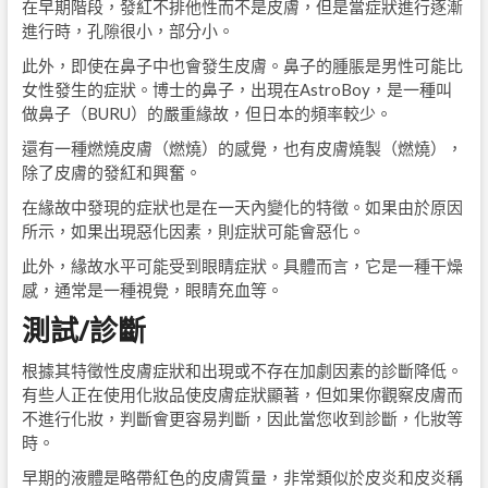
在早期階段，發紅不排他性而不是皮膚，但是當症狀進行逐漸
進行時，孔隙很小，部分小。
此外，即使在鼻子中也會發生皮膚。鼻子的腫脹是男性可能比
女性發生的症狀。博士的鼻子，出現在AstroBoy，是一種叫
做鼻子（BURU）的嚴重緣故，但日本的頻率較少。
還有一種燃燒皮膚（燃燒）的感覺，也有皮膚燒製（燃燒），
除了皮膚的發紅和興奮。
在緣故中發現的症狀也是在一天內變化的特徵。如果由於原因
所示，如果出現惡化因素，則症狀可能會惡化。
此外，緣故水平可能受到眼睛症狀。具體而言，它是一種干燥
感，通常是一種視覺，眼睛充血等。
測試/診斷
根據其特徵性皮膚症狀和出現或不存在加劇因素的診斷降低。
有些人正在使用化妝品使皮膚症狀顯著，但如果你觀察皮膚而
不進行化妝，判斷會更容易判斷，因此當您收到診斷，化妝等
時。
早期的液體是略帶紅色的皮膚質量，非常類似於皮炎和皮炎稱