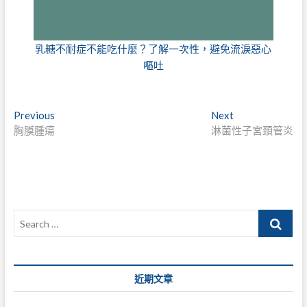
乳糖不耐症不能吃什麼？了解一次性，避免流淚惡心
嘔吐
文
Previous
Next
Previous
Next
post:
post:
胸膜腫瘍
淋菌性子宮頚管炎
章
導
覽
Search
…
近期文章