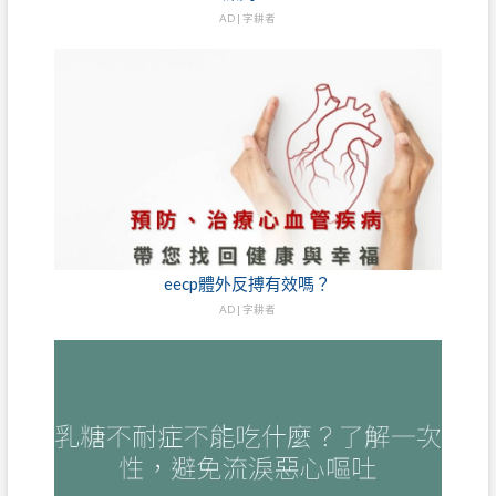
AD | 字耕者
eecp體外反搏有效嗎？
AD | 字耕者