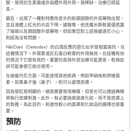
醇，使用抗生素霜或非甾體外用外用。我稀缺，治療已經延
長。
最近，出現了一種對特應性皮炎的新類固醇的外部藥物出現，
並且液體上紅光的炎症下降。據報導，他克羅米斯軟膏還透露
了緣故以及類固醇外部藥物，但如果您對上述痤瘡達尼小心，
則認為沒有問題。
NikiDani（Demodex）的白酒反應的惡化似乎是相當高的，在
這種情況下，外環素或巨石蛋白軟膏的外用無效。在這種有效
的情況下它是有效的。重要的是與外部治療可能更差，乾燥症
狀可能會使它組合使用。
在痤瘡丹尼方面，可能使用其他疾病，例如甲硝唑和伊維菌
素。如果鼻子強（鼻子），則可以處理皮膚。
因為發紅是明顯的，總是需要使用掩模，但是也可以通過掩模
來執行皮膚刺激。此外，有必要過度過度化妝，而不是皮膚上
的負擔。為此目的，刺激性較小的面罩和化妝品的選擇也很重
要。
預防