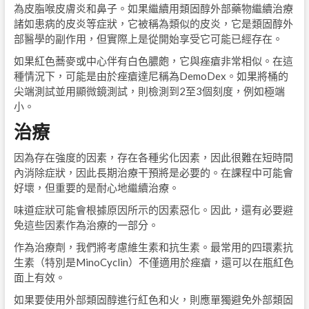
為皮脂喉皮膚炎和鼻子。如果繼續用類固醇外部藥物繼續治療
諸如患病的皮炎等症狀，它被稱為類似的皮炎，它是類固醇外
部醫學的副作用，但實際上是從開始享受它可能已經存在。
如果紅色蕎麥或中心伴有白色膿皰，它與痤瘡非常相似。在這
種情況下，可能是由於痤瘡達尼稱為DemoDex。如果將桶的
尖端測試並用顯微鏡測試，則檢測到2至3個刻度，例如極端
小。
治療
因為存在強度的因素，存在各種劣化因素，因此很難在短時間
內消除症狀，因此長期治療干預將是必要的。在課程中可能會
好壞，但重要的是耐心地繼續治療。
味道症狀可能會根據原因所示的因素惡化。因此，還有必要避
免這些因素作為治療的一部分。
作為治療劑，我們將考慮維生素和抗生素。最常用的四環素抗
生素（特別是MinoCyclin）不僅適用於痤瘡，還可以在瓶紅色
面上有效。
如果要使用外部類固醇進行紅色和火，則應單獨避免外部類固