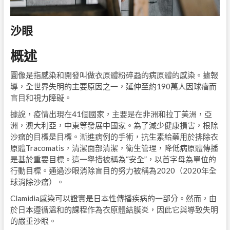
沙眼
概述
圖像是指感染和開發叫做衣原體粉碎蝨的病原體的感染。據報
導，全世界失明的主要原因之一，延伸至約190萬人因球瘤而
盲目和視力障礙。
據說，疫情出現在41個國家，主要是在非洲和拉丁美洲，亞
洲，澳大利亞，中東等發展中國家。為了減少健康損害，根除
沙瘤的目標是目標。漸進病例的手術，抗生素給藥用於排除衣
原體Tracomatis，清潔面部清潔，衛生管理，降低病原體傳播
是基於重要目標。這一舉措被稱為“安全”，以首字母為單位的
行動目標。通過沙眼消除盲目的努力被稱為2020（2020年全
球消除沙瘤）。
Clamidia感染可以證實是日本性傳播疾病的一部分。然而，由
於日本遵循溫和的課程作為衣原體結膜炎，因此它與導致失明
的嚴重沙眼。