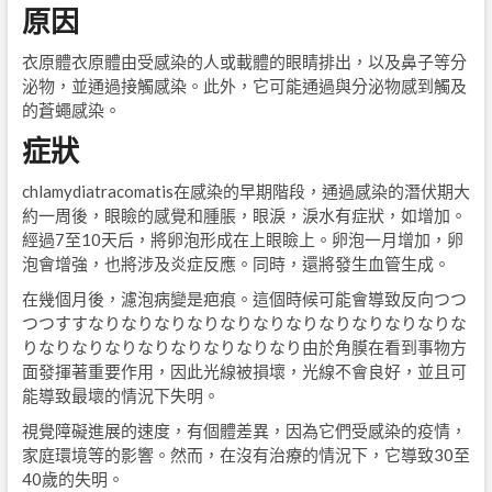
原因
衣原體衣原體由受感染的人或載體的眼睛排出，以及鼻子等分
泌物，並通過接觸感染。此外，它可能通過與分泌物感到觸及
的蒼蠅感染。
症狀
chlamydiatracomatis在感染的早期階段，通過感染的潛伏期大
約一周後，眼瞼的感覺和腫脹，眼淚，淚水有症狀，如增加。
經過7至10天后，將卵泡形成在上眼瞼上。卵泡一月增加，卵
泡會增強，也將涉及炎症反應。同時，還將發生血管生成。
在幾個月後，濾泡病變是疤痕。這個時候可能會導致反向つつ
つつすすなりなりなりなりなりなりなりなりなりなりなりな
りなりなりなりなりなりなりなりなり由於角膜在看到事物方
面發揮著重要作用，因此光線被損壞，光線不會良好，並且可
能導致最壞的情況下失明。
視覺障礙進展的速度，有個體差異，因為它們受感染的疫情，
家庭環境等的影響。然而，在沒有治療的情況下，它導致30至
40歲的失明。