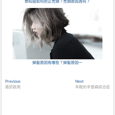
想知道如何防止禿頭？禿頭原因為何？
掉髮原因有哪些？掉髮原因一
文
Previous
Next
Previous
Next
post:
post:
捲菸飲用
年輕的辛普森綜合症
章
導
覽