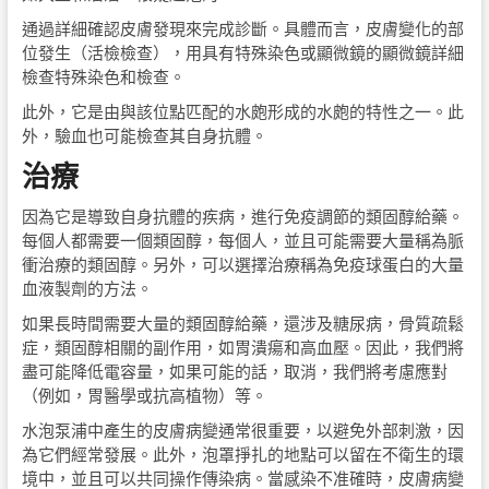
通過詳細確認皮膚發現來完成診斷。具體而言，皮膚變化的部
位發生（活檢檢查），用具有特殊染色或顯微鏡的顯微鏡詳細
檢查特殊染色和檢查。
此外，它是由與該位點匹配的水皰形成的水皰的特性之一。此
外，驗血也可能檢查其自身抗體。
治療
因為它是導致自身抗體的疾病，進行免疫調節的類固醇給藥。
每個人都需要一個類固醇，每個人，並且可能需要大量稱為脈
衝治療的類固醇。另外，可以選擇治療稱為免疫球蛋白的大量
血液製劑的方法。
如果長時間需要大量的類固醇給藥，還涉及糖尿病，骨質疏鬆
症，類固醇相關的副作用，如胃潰瘍和高血壓。因此，我們將
盡可能降低電容量，如果可能的話，取消，我們將考慮應對
（例如，胃醫學或抗高植物）等。
水泡泵浦中產生的皮膚病變通常很重要，以避免外部刺激，因
為它們經常發展。此外，泡罩掙扎的地點可以留在不衛生的環
境中，並且可以共同操作傳染病。當感染不准確時，皮膚病變