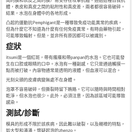
間的膜和表皮之間的膜）易受存在攻擊抗體。通過這種自我抗
體，表皮和真皮之間的粘附性和真皮差，兩者都很容易破碎。
結果，水泡在身體中的各地形成。
凸起的運動抗Pemphigant是一種導致免疫功能異常的疾病，
但為什麼它不知道為什麼有任何免疫異常。有時由藥物引起，
可能導致輻射。但是，並非所有原因都可以被識別。
症狀
itsumi是一個紅斑，帶有瘙癢和帶panpan的水泡。它也可能發
生在口腔或眼睛的口中。水泡有一種副感，它只是通過觸摸一
點而被打破。內容物通常是透明的液體，但血液可以混合。
光刻尖頭的皮膚病變無處不在身體。
泡罩不容易破碎，但撕裂時留下賄賂。它可以隨時與時間相對
乾淨，但水泡也很少。此外，必須注意，因為該區域可能導致
感染。
測試/診斷
模具的形成不限於該疾病，因此難以破裂，以及襯裡的特點，
如大型和潘潘。懷疑起泡的zhenzo。