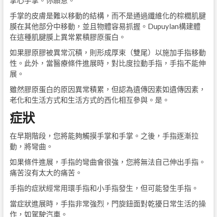
掌心手掌。你願意。
手掌的皮膚是難以移動的結構，而不是通過纖維化的棕櫚肌腱
膜在其他部分中移動，並且物體容易抓握。Dupuylan構建體
在這種肌腱膜上異常累積膠原蛋白。
如果膠原膠被異常沉積，則形成厚束（雙尾）以施加手指移動
性。此外，當醫療條件進展時，對比度拉動手指，手指不能伸
展。
雖然膠原蛋白的原因異常積累，但認為遺傳因素如遺傳因素，
老化和生活方式和生活方式的西化相互參與。是。
症狀
在早期階段，您將能夠觸摸手掌和手掌。之後，手指逐漸拉
動，將彎曲。
如果條件進展，手指的彎曲會很強，您將無法自己伸出手指。
痛苦沒有太大的痛苦。
手指的症狀經常用環手指和小手指發生，但可能發生手指。
當症狀進展時，手指非常強烈，門旋鈕面對乾擾日常生活的操
作，如駕駛汽車。