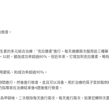
的檢查。
生素的多元組合治療：“克拉黴素”進行。每天連續兩次服用這三種藥
合。以前，據說成功率超過80％，但近年來，它增加到克拉黴素，略
果使用碧拓，則成功率超過90％。
期間進行，然後進行檢查，並且可以消毒。用於治療的質子泵抑製劑
的指導是在治療結束後4週後進行檢查。
in改變為甲硝唑，二次根除每天進行兩次，每天進行兩次。如果您轉到次