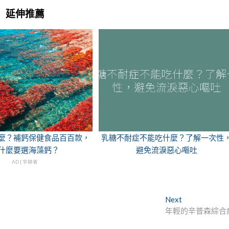
延伸推薦
麼？補鈣保健食品百百款，
乳糖不耐症不能吃什麼？了解一次性
什麼要選海藻鈣？
避免流淚惡心嘔吐
AD | 字耕者
Next
Next
post:
年輕的辛普森綜合