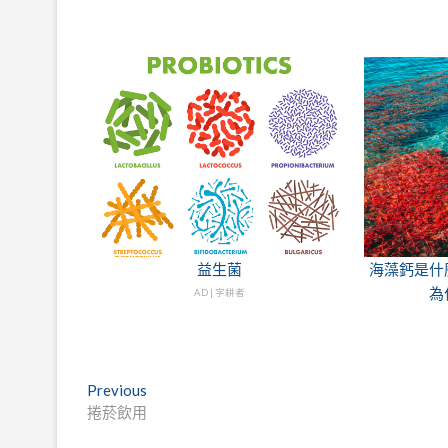
益生菌
海藻鈣是什
為
AD | 字耕者
文
Previous
Previous
post:
捲菸飲用
章