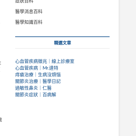
症狀百科
醫學消息百科
醫學知識百科
指
精選文章
心血管疾病徵兆｜線上診療室
性
心血管疾病｜Mr.達特
預
痔瘡治療｜
生病沒煩惱
關節炎治療｜醫學日記
過敏性鼻炎｜仁醫
關節炎症狀｜百病解
歲