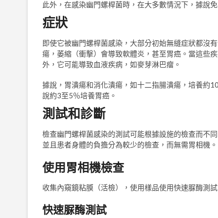
此外，在感染幽門螺桿菌時，在大多數情況下，據說免
症狀
即使它被幽門螺桿菌感染，大部分初始無縫症狀都沒有
瘍，萎縮（衝擊）會導致軟體炎，甚至胃癌。當這些疾
外，它可能導致血液疾病，如麥芽淋巴瘤。
據說，胃潰瘍和消化潰瘍，如十二指腸潰瘍，培養約10
說約3至5％培養胃癌。
測試和診斷
檢查幽門螺桿菌感染的測試可能根據設施的檢查而不同
並且患者身體的負擔分為較少的檢查，而無需胃相機。
使用胃相機檢查
收集內窺鏡粘膜（活檢），使用樣品使用快速脲酶測試
快速脲酶測試