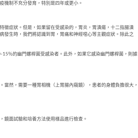
疫機制不充分發育，特別是四年或更小。
特徵症狀。但是，如果留在受感染的，胃炎，胃潰瘍，十二指腸潰
病發生時，我們將認識到胃，胃痛和神經噁心等主觀症狀。除此之
-15％的幽門螺桿菌受感染者。此外，如果它感染幽門螺桿菌，則據
。當然，需要一種胃相機（上胃腸內窺鏡），患者的身體負擔很大
，鏡面試驗和培養方法使用樣品進行檢查。