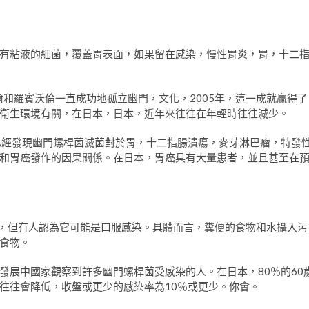
有粘液的細菌，覆蓋胃表面，如果留在感染，慢性胃炎，胃，十二
爾和羅賓沃倫一直成功地孤立幽門，文化，2005年，這一成就贏得了
衛生環境有關，在日本，日本，近年來往往在年輕時往往減少。
已經發現幽門螺桿菌滅菌對於胃，十二指腸潰瘍，麥芽淋巴瘤，特發
和胃癌發作的因果關係。在日本，胃癌具有大量患者，並且甚至在
7），但有人認為它可能是口服感染。具體而言，糞便的食物和水攝入污
食物。
發展中國家觀察到許多幽門螺桿菌受感染的人。在日本，80％的60
往往會降低，收盤或更少的感染率為10％或更少。你會。