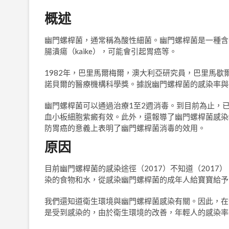
概述
幽門螺桿菌，通常稱為酸性細菌。幽門螺桿菌是一種含
腸潰瘍（kaike），可能會引起胃癌等。
1982年，巴里馬爾梅爾，澳大利亞研究員，巴里馬歇
諾貝爾的醫療機構科學獎。據說幽門螺桿菌的感染率與
幽門螺桿菌可以通過治療1至2週消毒。到目前為止，
血小板細胞紫癜有效。此外，還報導了幽門螺桿菌感染
防胃癌的意義上表明了幽門螺桿菌消毒的效用。
原因
目前幽門螺桿菌的感染途徑（2017）不知道（201
染的食物和水，從感染幽門螺桿菌的成年人給寶寶給予
我們還知道衛生環境與幽門螺桿菌感染有關。因此，在
是受到感染的，由於衛生環境的改善，年輕人的感染率