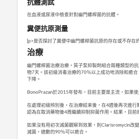
抗體測試
在血液或尿液中檢查針對幽門螺桿菌的抗體。
糞便抗原測量
[p>是否探討了糞便中幽門螺桿菌抗原的存在或不存在
治療
幽門螺桿菌治療治療，質子泵抑製劑組合兩種類型的抗
物7天。該初級消毒治療的70％以上成功地消除和癒
下降。
BonoPrazan於2015年發布，目前主要是主流，如
在處理初級辨別後，在治療結束後，在4週後再次進行
認為在取消藥物後4周繼續抑制抑菌作用。結果，目前
如果沒有用初次滅菌觀察到效果，則Clarisromyc
滅菌，總數的90％可以癒合。