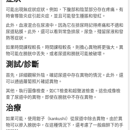
可能出現無症狀症狀。例如，下腹部和陰莖部分存在疼痛。有
時會導致炎症引起炎症，並且可能發生腫脹和發紅。
此外，血液混合在尿液中，因為它在排尿時記得疼痛和不適和
尿道粘膜。此外，還可以看到常急排尿，尿急，殘留尿液和發
熱等症狀。
如果時間課程較長，時間課程較長，則擔心異物將更強大。異
物可能在膀胱中丟失，或者尿道和膀胱可能被破壞。
測試/診斷
首先，詳細觀察外陰，確認尿道中存在異物的情況。此外，還
可以通過蘿蔔照片確認異物。
其他，執行圖像檢查，如CT檢查和超聲波檢查。這些成像檢
查了尿道中的異物，即使在膀胱中不存在異物。
治療
如果可能，使用鉗子（kankushi）從尿道中除去異物。由於異
物可以摻入膀胱中，在這種情況下，還考慮了一般麻醉下的手