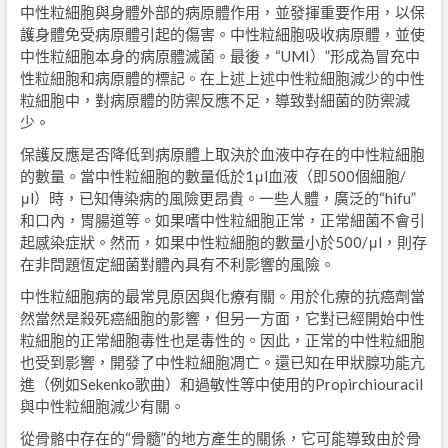
中性粒細胞與身體外部的病原體作用，並發揮重要作用，以保
護身體免受病原體引起的傷害。中性粒細胞吸收病原體，並使
中性粒細胞本身的病原體滅菌。最後，“UMI）”形成為冒充中
性粒細胞和病原體的標記。在上述上述中性粒細胞減少的中性
粒細胞中，對病原體的防禦反應不足，導致對細菌的防禦減
少。
保護反應是否降低到病原體上取決於血液中存在的中性粒細胞
的數量。當中性粒細胞的數量低於1μl血液（即500個細胞/
μl）時，已知傳染病的風險更昂貴。一些人體，廣泛的“hifu”
和口內，胃腸道等。如果嗜中性粒細胞正常，正常細菌不會引
起感染症狀。然而，如果中性粒細胞的數量小於500/μl，則存
在非問題恆定細菌對體內具有不利影響的風險。
中性粒細胞病的最常見原因與化療有關。用於化療的抗癌劑當
然當然是殺死癌細胞的影響，但另一方面，它對已經開始中性
粒細胞的正常細胞毒性也是毒性的。因此，正常的中性粒細胞
也受到影響，開發了中性粒細胞凋亡。還已知在甲狀腺功能亢
進（例如Sekenko歌曲）和過敏性等中使用的Propirchiouracil
與中性粒細胞減少有關。
從骨骼中存在的“骨髓”的地方產生的關係，它可能導致由於骨