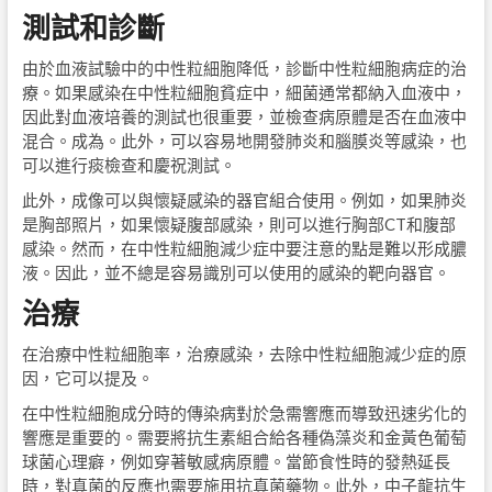
測試和診斷
由於血液試驗中的中性粒細胞降低，診斷中性粒細胞病症的治
療。如果感染在中性粒細胞貧症中，細菌通常都納入血液中，
因此對血液培養的測試也很重要，並檢查病原體是否在血液中
混合。成為。此外，可以容易地開發肺炎和腦膜炎等感染，也
可以進行痰檢查和慶祝測試。
此外，成像可以與懷疑感染的器官組合使用。例如，如果肺炎
是胸部照片，如果懷疑腹部感染，則可以進行胸部CT和腹部
感染。然而，在中性粒細胞減少症中要注意的點是難以形成膿
液。因此，並不總是容易識別可以使用的感染的靶向器官。
治療
在治療中性粒細胞率，治療感染，去除中性粒細胞減少症的原
因，它可以提及。
在中性粒細胞成分時的傳染病對於急需響應而導致迅速劣化的
響應是重要的。需要將抗生素組合給各種偽藻炎和金黃色葡萄
球菌心理癖，例如穿著敏感病原體。當節食性時的發熱延長
時，對真菌的反應也需要施用抗真菌藥物。此外，中子龍抗生