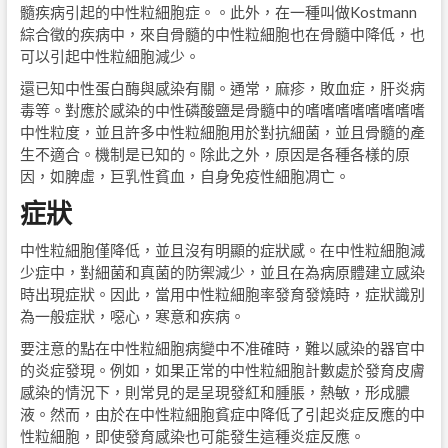
髓疾病引起的中性粒細胞症。。此外，在一種叫做Kostmann
綜合徵的疾病中，來自骨髓的中性粒細胞也在骨髓中降低，也
可以引起中性粒細胞減少。
還已知中性蛋白酶與感染有關。通常，麻疹，敗血症，肝炎病
毒等。對應於感染的中性磷酸鹽是骨髓中的嗜嗜嗜嗜嗜嗜嗜嗜
中性粒度，並且許多中性粒細胞用於對抗細菌，並且骨髓的產
生不適合。機制是已知的。除此之外，原因是各種各樣的原
因，如脾虛，巨乳性貧血，自身免疫性細胞凋亡。
症狀
中性粒細胞僅降低，並且沒有明顯的症狀感。在中性粒細胞減
少症中，對細菌和真菌的防禦減少，並且在為病原體建立感染
時出現症狀。因此，當用中性粒細胞率發育發燒時，症狀識別
為一般症狀，噁心，寒意和疾病。
要注意的點在中性粒細胞病變中不准確時，難以感染的器官中
的炎症發現。例如，如果正常的中性粒細胞計數處於發育皮膚
感染的情況下，則常見的是呈現發紅和腫脹，熱敏，形成膿
液。然而，由於在中性粒細胞貧症中降低了引起炎症反應的中
性粒細胞，即使發育感染也可能發生這種炎症反應。