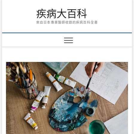
Skip
疾病大百科
to
content
來自日本專業醫師收錄的疾病百科全書