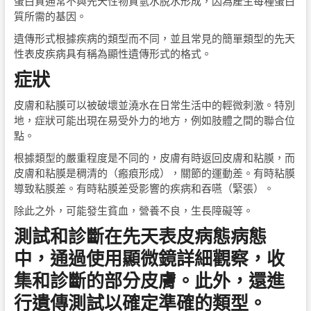
蛋白質通常不與先天性物質氫水脫水形成，因為產生每種蛋白
質所需的基因。
遺傳形式根據疾病的類型而不同，並且常見的簡單類型的先天
性表皮疾病具有稱為顯性遺傳形式的格式。
症狀
皮膚和粘膜可以被破壞並澆水在日常生活中的輕微刺激。特別
地，症狀可能出現在易受外力的地方，例如肢體之間的聯合位
點。
根據類型的嚴重程度是不同的，皮膚有時返回皮膚和粘膜，而
皮膚和粘膜是稠清的（瘢痕形成），關節的運動差。有時粘膜
導致粘膜差。有時粘膜差受影響的疾病和吞嚥（緊張）。
除此之外，可能發生貧血，營養不良，生長障礙等。
測試和診斷在先天表皮病態病態
中，通過使用顯微鏡詳細觀察，收
集和診斷的部分皮膚。此外，還進
行遺傳測試以確定準確的類型。