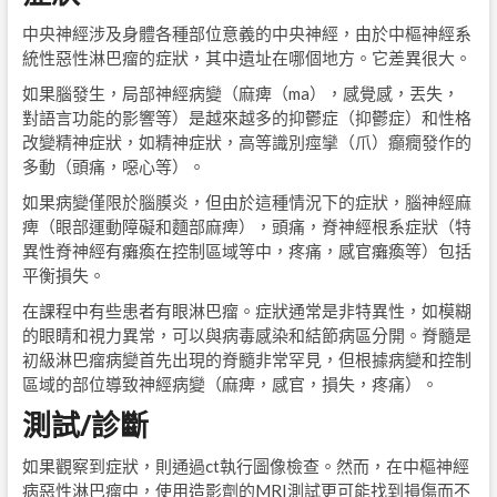
中央神經涉及身體各種部位意義的中央神經，由於中樞神經系
統性惡性淋巴瘤的症狀，其中遺址在哪個地方。它差異很大。
如果腦發生，局部神經病變（麻痺（ma），感覺感，丟失，
對語言功能的影響等）是越來越多的抑鬱症（抑鬱症）和性格
改變精神症狀，如精神症狀，高等識別痙攣（爪）癲癇發作的
多動（頭痛，噁心等）。
如果病變僅限於腦膜炎，但由於這種情況下的症狀，腦神經麻
痺（眼部運動障礙和麵部麻痺），頭痛，脊神經根系症狀（特
異性脊神經有癱瘓在控制區域等中，疼痛，感官癱瘓等）包括
平衡損失。
在課程中有些患者有眼淋巴瘤。症狀通常是非特異性，如模糊
的眼睛和視力異常，可以與病毒感染和結節病區分開。脊髓是
初級淋巴瘤病變首先出現的脊髓非常罕見，但根據病變和控制
區域的部位導致神經病變（麻痺，感官，損失，疼痛）。
測試/診斷
如果觀察到症狀，則通過ct執行圖像檢查。然而，在中樞神經
病惡性淋巴瘤中，使用造影劑的MRI測試更可能找到損傷而不