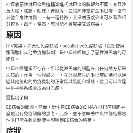
神經病惡性淋巴瘤與這種漸進式淋巴瘤的腦轉移不同，並且涉
及大腦，腦膜，眼球，脊髓等，並指向非霍奇金淋巴瘤，沒有
其他全身性病變。。有一種特徵，艾滋病毒感染者可以看到相
對較多。然而，當然，您可能不會感染艾滋病毒。
原因
HIV感染，先天性免疫缺陷，peculiative免疫缺陷（長期使用
類固醇和其他免疫抑製劑）是中樞神經增加了惡性淋巴瘤的可
能性。
中樞神經通常不存在，所以從淋巴瘤的細胞來自任何地方都是
未知的。作為一個假設之一，在外圍產生的淋巴瘤細胞可以通
過其他位點的免疫機制的正常區域裝配和增殖，並且可以到達
中樞神經系統並成為淋巴瘤。
還指出了與
EB病毒的關聯。然而，衍生自EB病毒的DNA在淋巴瘤細胞中
發現沒有免疫缺陷的患者。此外，並不意味著中央神經結構惡
性淋巴瘤在腦脊髓液中觀察到EB病毒的所有。
症狀