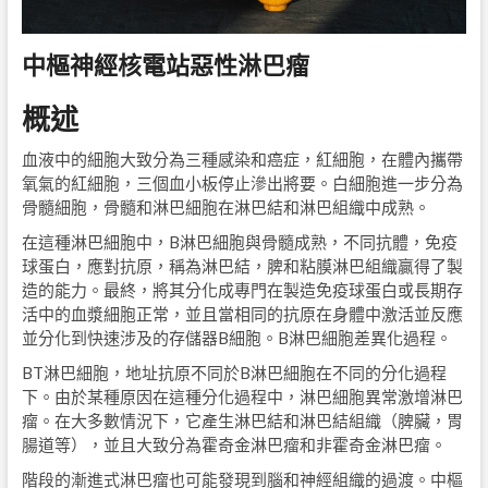
中樞神經核電站惡性淋巴瘤
概述
血液中的細胞大致分為三種感染和癌症，紅細胞，在體內攜帶
氧氣的紅細胞，三個血小板停止滲出將要。白細胞進一步分為
骨髓細胞，骨髓和淋巴細胞在淋巴結和淋巴組織中成熟。
在這種淋巴細胞中，B淋巴細胞與骨髓成熟，不同抗體，免疫
球蛋白，應對抗原，稱為淋巴結，脾和粘膜淋巴組織贏得了製
造的能力。最終，將其分化成專門在製造免疫球蛋白或長期存
活中的血漿細胞正常，並且當相同的抗原在身體中激活並反應
並分化到快速涉及的存儲器B細胞。B淋巴細胞差異化過程。
BT淋巴細胞，地址抗原不同於B淋巴細胞在不同的分化過程
下。由於某種原因在這種分化過程中，淋巴細胞異常激增淋巴
瘤。在大多數情況下，它產生淋巴結和淋巴結組織（脾臟，胃
腸道等），並且大致分為霍奇金淋巴瘤和非霍奇金淋巴瘤。
階段的漸進式淋巴瘤也可能發現到腦和神經組織的過渡。中樞