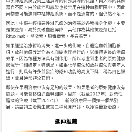
中央神經系統受到血腦屏障的特殊屏障的保護，與人體的其他
器官不同。由於癌症和感染也被禁用在這种血腦屏障中，因此
藥物更可能達到中樞神經系統，而不是通常的，但仍然不足。
因此，中樞神經核惡性淋巴瘤的治療基於各種機身化療，主要
是抗癌劑，易於突破血腦屏障。其他作為其他抗癌劑包括
Rituximab，坐黴素，原毒毒素，長春鹼等。
如果通過治療暫時消失，進一步的化療，自體造血幹細胞移
植，放射治療等是作為地面硬處理進行的，以維持更長的治療
效果。因為每種方法具有副作用，所以考慮到患者的原始健康
狀況等仔細確定。特別是，如果化學療法和放射療法與老年人
進行，則具有許多並發症的認知功能的高度下降，稱為白色腦
盤，並且通常避免它們。
即使在早期治療中沒有足夠的效果，如果患者的原始健康沒有
問題，可能會移植造血幹細胞。目前（截至2017年）對惡性
腫瘤的治療（截至2017年），新的治療是一個接一個地發
展。請諮詢主治醫生或第二種意見門診，以獲得最新治療。
延伸推薦