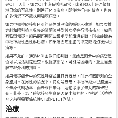
是CT。因此，如果CT中沒有透明異常，或者臨床上是否懷疑
淋巴瘤的可能性，則進行MRI檢查。即使進行MRI檢查，也有
許多情況下不能找到腦膜病變。
如果中樞神經核與MRI的惡性淋巴瘤的嫌疑人強烈，如果腰椎
穿刺和眼科檢查收集的脊髓液將對其病變進行活檢檢查，如果
有強烈懷疑。如果觀察到這些細胞學和組織診斷，則被診斷為
中樞神經性惡性淋巴瘤，如果淋巴瘤細胞的單克隆增殖被淋巴
瘤等。
如果不允許，通過MRI圖像仔細判斷，無論是頭骨中的病變是
否可以是活組織檢查。根據該網站，可能是困難的，並且需要
腦神經外科的判斷。
如果懷疑顱骨中的惡性腫瘤並且具有症狀，則進行固醇劑的全
身施用。在男性的情況下，特別是衰老，中樞神經淋巴瘤通常
不是原代鍋功率，而是來自睾丸。這也考慮了睾丸的超聲檢
查。此外，為了確認核發生廠是否是中樞神經，在進行活檢檢
查之前還需要係統性CT或PETCT測試。
治療