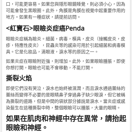
口，可能更容易。如果您與隱形眼鏡睡覺，則必須小心，因為
可能會發生黑眼圈。此外，角膜是角膜在視覺中起重要作用的
地方。如果有一種症狀，請提前訪問。
<紅寶石>眼瞼炎症
癌Penda
眼瞼炎症稱為瞼炎。細菌，病毒，模具，皮炎（接觸皮炎，皮
疹，特應性皮炎），昆蟲炎等的感染可用於引起細菌和病毒模
具。它是化妝品，滴眼液，淚水等的原因之一。
如果炎症在眼瞼附近強，則增加。此外，如果眼瞼腫脹，即使
你想打開，眼瞼也可能不會移動，不能打開。
撕裂火焰
即使它們沒有哭泣，淚水也始終被濕潤，而且淚水通過蕾絲的
蕾絲而變得不必要的是眼睛鼻子穿過鼻子缺少眼淚，但它被稱
為撕裂的道路，但是中間的袋狀部分據說是淚水。當炎症或感
染髮生在這種撕裂中時，整個眼瞼可以腫脹，大量的眼睛。
如果在肌肉和神經中存在異常，請抬起
眼瞼和神經。