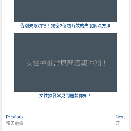
告別失眠煩惱！揭密2個超有效的失眠解決方法
女性掉髮常見問題報你知！
文
Previous
Next
Previous
Next
類天疱瘡
汗
章
post:
post: