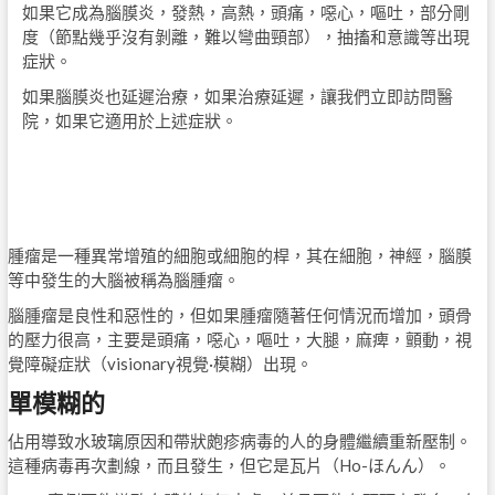
如果它成為腦膜炎，發熱，高熱，頭痛，噁心，嘔吐，部分剛
度（節點幾乎沒有剝離，難以彎曲頸部），抽搐和意識等出現
症狀。
如果腦膜炎也延遲治療，如果治療延遲，讓我們立即訪問醫
院，如果它適用於上述症狀。
腫瘤是一種異常增殖的細胞或細胞的桿，其在細胞，神經，腦膜
等中發生的大腦被稱為腦腫瘤。
腦腫瘤是良性和惡性的，但如果腫瘤隨著任何情況而增加，頭骨
的壓力很高，主要是頭痛，噁心，嘔吐，大腿，麻痺，顫動，視
覺障礙症狀（visionary視覺·模糊）出現。
單模糊的
佔用導致水玻璃原因和帶狀皰疹病毒的人的身體繼續重新壓制。
這種病毒再次劃線，而且發生，但它是瓦片（Ho-ほんん）。