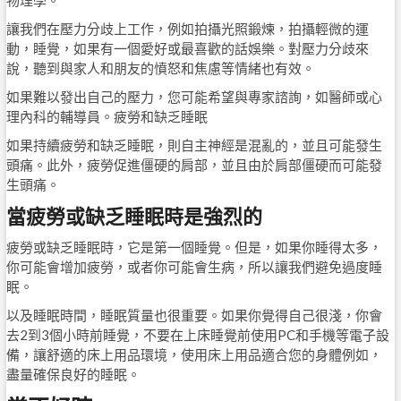
物理學。
讓我們在壓力分歧上工作，例如拍攝光照鍛煉，拍攝輕微的運
動，睡覺，如果有一個愛好或最喜歡的話娛樂。對壓力分歧來
說，聽到與家人和朋友的憤怒和焦慮等情緒也有效。
如果難以發出自己的壓力，您可能希望與專家諮詢，如醫師或心
理內科的輔導員。疲勞和缺乏睡眠
如果持續疲勞和缺乏睡眠，則自主神經是混亂的，並且可能發生
頭痛。此外，疲勞促進僵硬的肩部，並且由於肩部僵硬而可能發
生頭痛。
當疲勞或缺乏睡眠時是強烈的
疲勞或缺乏睡眠時，它是第一個睡覺。但是，如果你睡得太多，
你可能會增加疲勞，或者你可能會生病，所以讓我們避免過度睡
眠。
以及睡眠時間，睡眠質量也很重要。如果你覺得自己很淺，你會
去2到3個小時前睡覺，不要在上床睡覺前使用PC和手機等電子設
備，讓舒適的床上用品環境，使用床上用品適合您的身體例如，
盡量確保良好的睡眠。