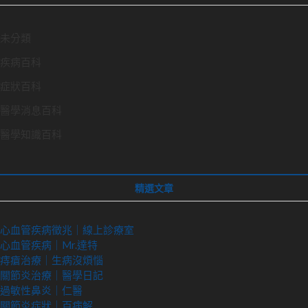
未分類
疾病百科
症狀百科
醫學消息百科
醫學知識百科
精選文章
心血管疾病徵兆｜線上診療室
心血管疾病｜Mr.達特
痔瘡治療｜
生病沒煩惱
關節炎治療｜醫學日記
過敏性鼻炎｜仁醫
關節炎症狀｜百病解