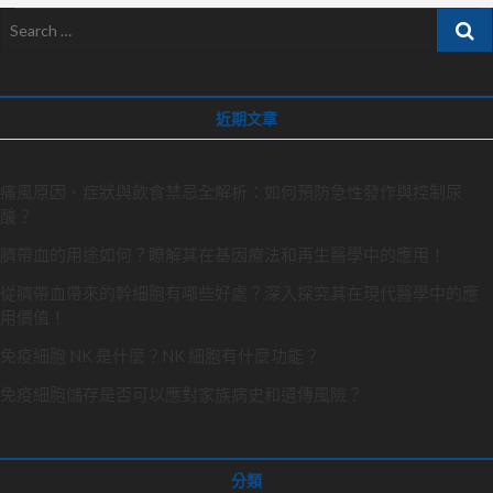
Search
…
近期文章
痛風原因、症狀與飲食禁忌全解析：如何預防急性發作與控制尿
酸？
臍帶血的用途如何？瞭解其在基因療法和再生醫學中的應用！
從臍帶血帶來的幹細胞有哪些好處？深入探究其在現代醫學中的應
用價值！
免疫細胞 NK 是什麼？NK 細胞有什麼功能？
免疫細胞儲存是否可以應對家族病史和遺傳風險？
分類