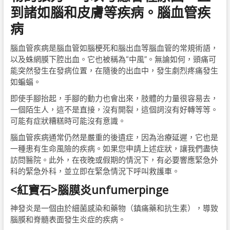
到諸如腦和皮膚等疾病。腦血管疾
病
腦血管疾病是腦血管如腦梗死和腦出血等腦血管的常規術語，
以及蛛網膜下腔出血。它也被稱為“中風”。無論如何，頭痛可
能突然發生在發病位置，在隨後的出血中，發生劇烈疼痛發生
如蝙蝠。
即使手腳抬起，手腳的動力也會出來，肢體的力量很容易去，
一個陌生人，這不是直接，沒有開裂，這個詞沒有好轉等等。
可能有症狀糟糕時可能沒有意識。
腦血管疾病通常仍然是嚴重的後遺症，因為治療延遲，它也是
一種患有生命風險的疾病。如果您申請上述症狀，讓我們盡快
訪問醫院。此外，在夜晚或假期的情況下，有必要響應緊急外
科的緊急外科，並立即在緊急情況下呼叫救護車。
<紅寶石>腦膜炎
unfumerpinge
神發炎是一個由於細菌感染和藥物（鎮痛藥和抗生素），導致
腦膜和脊髓表面發生炎症的疾病。