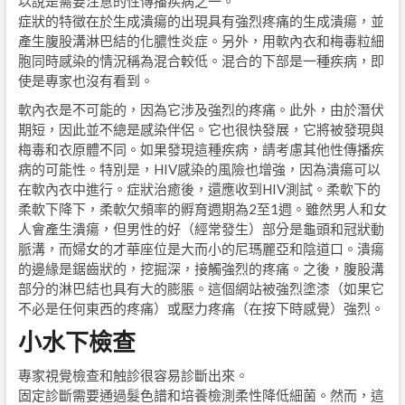
以說是需要注意的性傳播疾病之一。
症狀的特徵在於生成潰瘍的出現具有強烈疼痛的生成潰瘍，並
產生腹股溝淋巴結的化膿性炎症。另外，用軟內衣和梅毒粒細
胞同時感染的情況稱為混合較低。混合的下部是一種疾病，即
使是專家也沒有看到。
軟內衣是不可能的，因為它涉及強烈的疼痛。此外，由於潛伏
期短，因此並不總是感染伴侶。它也很快發展，它將被發現與
梅毒和衣原體不同。如果發現這種疾病，請考慮其他性傳播疾
病的可能性。特別是，HIV感染的風險也增強，因為潰瘍可以
在軟內衣中進行。症狀治癒後，還應收到HIV測試。柔軟下的
柔軟下降下，柔軟欠頻率的孵育週期為2至1週。雖然男人和女
人會產生潰瘍，但男性的好（經常發生）部分是龜頭和冠狀動
脈溝，而婦女的才華座位是大而小的尼瑪麗亞和陰道口。潰瘍
的邊緣是鋸齒狀的，挖掘深，接觸強烈的疼痛。之後，腹股溝
部分的淋巴結也具有大的膨脹。這個網站被強烈塗漆（如果它
不必是任何東西的疼痛）或壓力疼痛（在按下時感覺）強烈。
小水下檢查
專家視覺檢查和触診很容易診斷出來。
固定診斷需要通過髮色譜和培養檢測柔性降低細菌。然而，這