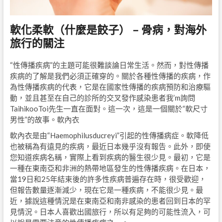
軟化柔軟（什麼是餃子） – 骨病，對海外
旅行的關注
“性傳播疾病”的主題可能很難談論日常生活。然而，對性傳播
疾病的了解是我們必須正確穿的。關於各種性傳播的疾病，作
為性傳播疾病的代表，它是在國家性傳播的疾病預防和治療驅
動，並且甚至在自己的診所的交叉發作感染患者我’m詢問
TaihikooToi先生一直在面對。這一次，這是一個關於“軟尺寸
男性”的故事。軟內衣
軟內衣是由“Haemophilusducreyi”引起的性傳播病症。軟降低
也被稱為有遠見的疾病，最近日本幾乎沒有報告。此外，即使
您知道疾病名稱，實際上看到疾病的醫生很少見。最初，它是
一種在東南亞和非洲的熱帶地區發生的性傳播疾病。在日本，
當19日和25年結束後的許多性疾病普遍存在時，很受歡迎，
但報告數量逐漸減少，現在它是一種疾病，不能很少見。最
近，據說這種情況是在東南亞和南非感染的患者回到日本的罕
見情況。日本人喜歡出國旅行，所以有足夠的可能性流入，可