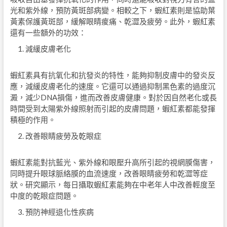
光和紫外線，預防黃斑部病變。相較之下，蝦紅素則是協助葉
黃素保護黃斑部，緩解眼睛痠痛、乾澀及疲勞。此外，蝦紅素
還有一些額外的功效：
減緩皮膚老化
蝦紅素具有抗氧化和抗發炎的特性，能夠抑制皮膚中的發炎反
應，減緩皮膚老化的速度。它還可以通過抑制黑色素的過度沉
澱，減少DNA損傷，進而改善皮膚健康。對於因自然老化或長
時間受到太陽紫外線照射而引起的皮膚問題，蝦紅素都能發揮
積極的作用。
改善眼睛疲勞及乾眼症
蝦紅素能對抗藍光、紫外線和眼壓升高所引起的視網膜傷害，
同時提升眼球脈絡膜的血流速度，改善眼睛疲勞和乾澀等症
狀。研究顯示，每日攝取蝦紅素能夠在中老年人中改善輕度至
中度的乾眼症問題。
預防神經退化性疾病