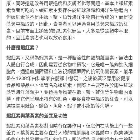
康，同時還能改善用眼過度和皮膚老化等問題。基本上蝦紅素
素食者可吃的。蝦紅素主要存在於紅球藻類和海洋生物體內，
但蝦紅素並不是由蝦、蟹、魚等海洋生物自行合成的，而是從
藻類中攝取的。因此，素食者可以通過食用藻類來攝取蝦紅
素。目前市面上銷售的蝦紅素保健品，大多是從藻類中萃取
的，因此素食者也可以放心食用。
什麼是蝦紅素？
蝦紅素，又稱為蝦青素，是一種脂溶性的類胡蘿蔔素，無法由
人體自行合成，因此需要從食物中攝取。它是唯一能夠進入細
胞內，通過血腦障壁和血液視網膜屏障的抗氧化營養素。最早
是在1938年由科學家在龍蝦中發現，之後被廣泛應用於健康
食品和藥品中。儘管名為蝦紅素，實際上主要存在於雨生紅球
藻等海洋藻類中，並透過食物鏈在蝦、蟹、鮭魚等生物體內累
積，使它們呈現出特有的紅色。要從食物中攝取蝦紅素，可以
選擇食用鮭魚、鱒魚、魚卵、蝦子或小龍蝦等海鮮。
蝦紅素與葉黃素的差異及功效
蝦紅素和葉黃素都對眼睛有保護作用，但它們在功能上有一些
差異。葉黃素主要存在於人體的視網膜和水晶體中，能夠通過
吸收自由基發揮抗氧化的作用，同時還能吸收對視力有害的藍