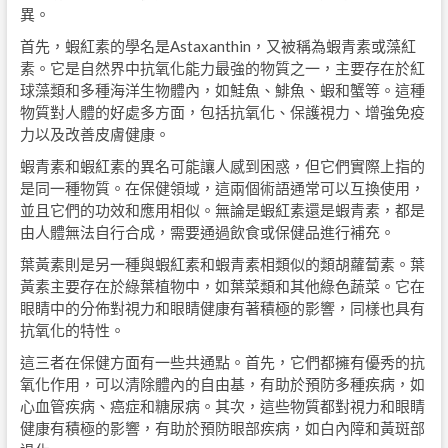
異。
首先，蝦紅素的學名是Astaxanthin，又被稱為蝦青素或藻紅
素。它是自然界中抗氧化能力最強的物質之一，主要存在於紅
球藻類和多種海洋生物體內，如鮭魚、鯡魚、蝦和蟹等。這種
物質對人體的好處多方面，包括抗氧化、保護視力、增強免疫
力以及改善皮膚健康。
蝦青素和蝦紅素的異名可能讓人感到困惑，但它們實際上指的
是同一種物質。在保健領域，這兩個術語通常可以互換使用，
並且它們的功效和應用相似。無論是蝦紅素還是蝦青素，都是
由人體無法自行合成，需要通過飲食或保健品進行補充。
葉黃素則是另一種與蝦紅素和蝦青素相類似的類胡蘿蔔素。葉
黃素主要存在於綠葉植物中，如葉菜類和其他綠色蔬菜。它在
眼睛中的分佈對視力和眼睛健康有著積極的影響，同樣也具有
抗氧化的特性。
這三者在保健方面有一些共通點。首先，它們都擁有優秀的抗
氧化作用，可以清除體內的自由基，有助於預防多種疾病，如
心血管疾病、癌症和糖尿病。其次，這些物質都對視力和眼睛
健康有積極的影響，有助於預防眼部疾病，如白內障和黃斑部