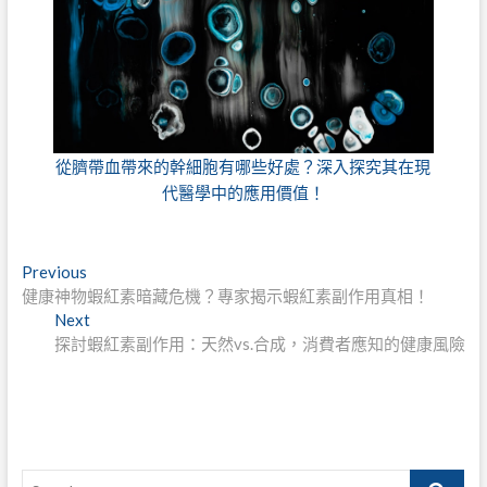
從臍帶血帶來的幹細胞有哪些好處？深入探究其在現
代醫學中的應用價值！
文
Previous
Previous
post:
健康神物蝦紅素暗藏危機？專家揭示蝦紅素副作用真相！
章
Next
Next
導
post:
探討蝦紅素副作用：天然vs.合成，消費者應知的健康風險
覽
Search