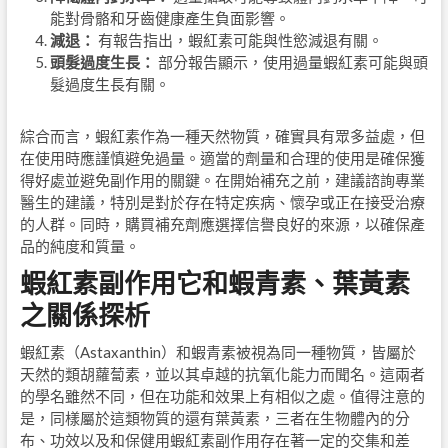
能對骨骼和牙齒健康產生負面影響。
減退：
有報告指出，蝦紅素可能與性慾減退有關。
頭髮過度生長：
部分報告顯示，使用過量蝦紅素可能與頭
髮過度生長有關。
綜合而言，蝦紅素作為一種天然物質，確實具有眾多益處，但
在使用時應謹慎避免過量。適當的劑量和合理的使用是確保獲
得好處並避免副作用的關鍵。在開始補充之前，建議諮詢專業
醫生的建議，特別是對於存在特定疾病、懷孕或正在接受治療
的人群。同時，購買補充劑應選擇信譽良好的來源，以確保產
品的純度和質量。
蝦紅素副作用它和蝦青素、葉黃素
之關係探析
蝦紅素（Astaxanthin）和蝦青素被視為同一種物質，皆屬於
天然的類胡蘿蔔素，並以其卓越的抗氧化能力而聞名。這兩者
的學名雖然不同，但在功能和效果上有相似之處。值得注意的
是，同樣屬於這類物質的還有葉黃素，三者在生物體內的分
布、功效以及和保健用蝦紅素副作用存在著一定的交集和差