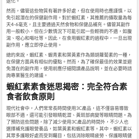
退化。
然而，儘管這些物質有著許多好處，但在使用時也應謹慎，以
免引起潛在的保健副作用。對於蝦紅素，其推薦的攝取量為每
天4-6毫克，且主要通過天然食物和保健品補充。儘管其副作
用一般較小，但在少數情況下可能引起一些輕微的不適，如腹
瀉、噁心和嘔吐等。因此，在食用蝦紅素的過程中，一旦出現
副作用，應立即停止使用。
總的來說，蝦紅素、蝦青素和葉黃素作為類胡蘿蔔素的一種，
在保健方面具有相似的優點。然而，為了確保最佳的效果並避
免潛在的副作用，使用前應仔細閱讀產品說明，並在必要時諮
詢專業醫生的建議。
蝦紅素素食迷思揭密：完全符合素
食者飲食原則
現代社會中，人們常常長時間使用3C產品，這不僅容易導致
眼部不適，還可能引發眼睛乾澀、黃斑部病變等眼睛問題。為
了預防這些問題，除了減少使用3C產品的時間外，不少人也
選擇補充護眼營養品，如葉黃素和蝦紅素等。其中，蝦紅素以
其眾多護眼好處而受到矚目，包括消除眼睛疲勞、保護眼睛健