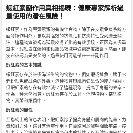
蝦紅素副作用真相揭曉：健康專家解析過
量使用的潛在風險！
蝦紅素，作為葉黃素類的有機化合物，除了在支援免疫系統方
面發揮作用外，更以其強效的抗氧化和抗炎特性受到廣泛關
注。這種物質被視為延緩皮膚老化的有效手段，正因為其多重
益處，蝦紅素在藥物和化妝品領域中受到高度讚譽。然而，即
使它被認為是安全的，過量使用可能帶來一些副作用。
蝦紅素的基本知識
蝦紅素存在於許多海洋生物的食物中，例如蝦或鮭魚，賦予它
們粉紅色或紅色的外觀。這種物質與肌肉強氧合的能力相關，
但蝦紅素的存在有效地減少了這種現象，提高了身體的效率。
作為一種天然物質，蝦紅素存在於藻類、浮游植物、某些植
物、真菌和細菌中。
蝦紅素的屬性
互聯網上的信息表明，蝦紅素除了提高身體和肌肉的能量、力
量和耐力外，還具有治療作用。它被歸因於減輕關節疼痛、控
制炎症、治療糖尿病等疾病過程中的特性，以及維持膽固醇水