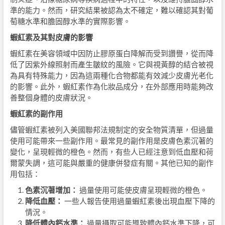
準的能力。然而，研究結果被認為太不確定，難以確認其對葡
萄糖水準和膽固醇水準的實際影響。
蝦紅素及其對皮膚的影響
蝦紅素在美容領域中因防止膠原蛋白降解而受到讚譽，從而降
低了因紫外線照射而產生皺紋的風險。它與視黃醇的結合被視
為具有特殊能力，因為這兩種化合物都能有效減少皮膚光老化
的影響。此外，蝦紅素作為化妝品成分，在外部應用時能夠改
善整個身體的皮膚狀況。
蝦紅素的副作用
儘管蝦紅素被列入美國聯邦法規制定的安全物質清單，但過量
使用可能帶來一些副作用。最常見的副作用是皮膚色素沉著的
變化，呈現輕微的橙色。然而，有些人已經注意到低血壓和荷
爾蒙失調，這可能與嚴重的健康併發症有關。其他已知的副作
用包括：
色素沉著增加：
過量使用可能使皮膚呈現輕微的橙色。
降低血壓：
一些人報告使用過量蝦紅素後出現血壓下降的
情況。
降低體內鈣水準：
過量攝取可能導致體內鈣水準下降，可