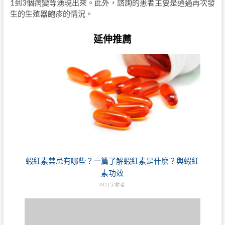
1到3個病變等湧現出來。此外，諮詢的患者主要是通過再次發
生的生殖器皰疹的情況。
延伸推薦
蝦紅素禁忌有哪些？一篇了解蝦紅素是什麼？與蝦紅
素功效
AD | 字耕者