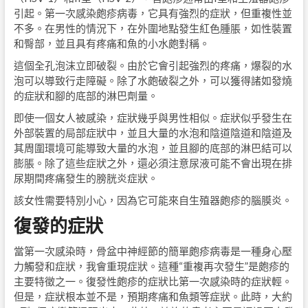
引起。第一次感染皰疹病毒，它具有強烈的症狀，但重複性並
不多。在男性的情況下，在外圍地點發生紅色腫脹，如性裝置
和臀部，並且具有疼痛和魚的小水皰對稱。
這個全孔泡沫立即破裂。由於它會引起強烈的疼痛，爆裂的水
泡可以導致行走障礙。除了水皰破裂之外，可以獲得諸如發燒
的症狀和腳的底部的淋巴劑量。
即使一個女人被感染，症狀幾乎與男性相似。症狀似乎發生在
外部裝置的局部症狀中，並且大量的水泡和陰道陰道和陰道及
其周圍環境可能導致大量的水泡，並且腳的底部的淋巴結可以
膨脹。除了這些症狀之外，還必須注意尿液可能不會出現在排
尿期間疼痛發生的膀胱炎症狀。
該女性需要特別小心，因為它可能來自生殖器皰疹的腦膜炎。
復發的症狀
當第一次感染時，骨盆中神經節的簡單皰疹病毒是一種身心壓
力觸發和症狀，我會重現症狀。這種“重複再次發生”是皰疹的
主要特徵之一。復發性皰疹的症狀比第一次感染時的症狀輕。
但是，症狀根本並不是，預期疼痛和魚類等症狀。此時，大約