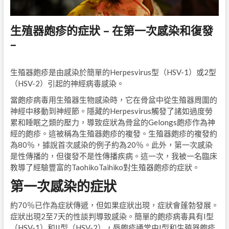
生殖器皰疹的症狀 – 在第一次感染和復發
–
生殖器皰疹是由感染於簡單的Herpesvirus型（HSV-1）或2型
（HSV-2）引起的神經病毒感染。
當皰疹病毒用生殖器生物感染時，它在骨盆中從生殖器周圍的
神經中移動到神經節。隱藏的Herpesvirus觸發了諸如過度勞
累和睡眠之類的壓力，導致症狀為骨盆的Gelongs皰疹作為神
經的皰疹。這被稱為生殖器皰疹的複發。生殖器皰疹的複發約
為80％，據說首次感染的例子約為20％。此外，第一次感染
是性傳播的，但復發不是性傳播疾病。這一次，我被一名臨床
教導了經驗豐富的TaohikoTaihiko對生殖器皰疹的症狀。
第一次感染的症狀
約70％已作為症狀傳遞，但如果症狀出現，症狀會蓬勃發展。
症狀出現2至7天的性談判導致感染。簡單的皰疹病毒具有I型
（HSV-1）和II型（HSV-2），唇皰疹通常由I型和生殖器皰疹