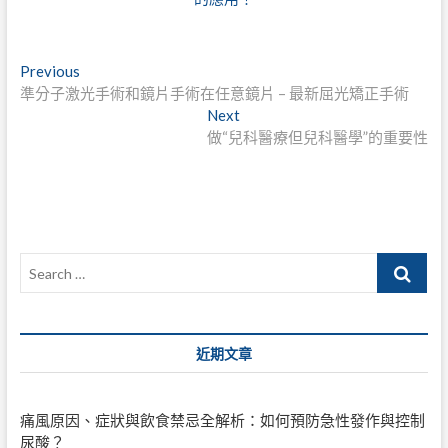
文
Previous
Previous
post:
準分子激光手術和鏡片手術在任意鏡片 – 最新屈光矯正手術
章
Next
Next
導
post:
做“兒科醫療但兒科醫學”的重要性
覽
Search
…
近期文章
痛風原因、症狀與飲食禁忌全解析：如何預防急性發作與控制
尿酸？