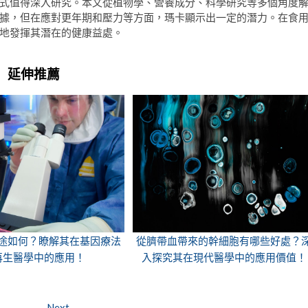
式值得深入研究。本文從植物學、營養成分、科學研究等多個角度
據，但在應對更年期和壓力等方面，瑪卡顯示出一定的潛力。在食
地發揮其潛在的健康益處。
延伸推薦
途如何？瞭解其在基因療法
從臍帶血帶來的幹細胞有哪些好處？
再生醫學中的應用！
入探究其在現代醫學中的應用價值！
Next
Next