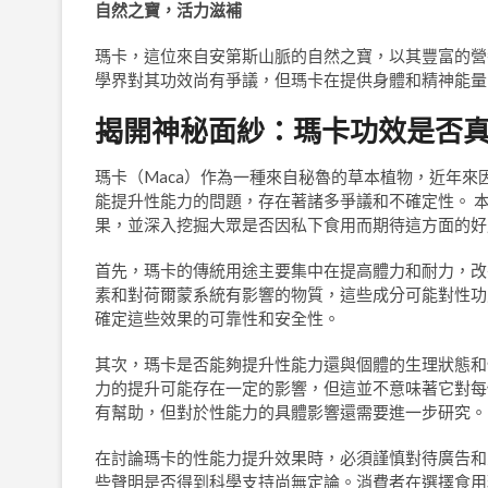
自然之寶，活力滋補
瑪卡，這位來自安第斯山脈的自然之寶，以其豐富的營
學界對其功效尚有爭議，但瑪卡在提供身體和精神能量
揭開神秘面紗：瑪卡功效是否
瑪卡（Maca）作為一種來自秘魯的草本植物，近年來
能提升性能力的問題，存在著諸多爭議和不確定性。 
果，並深入挖掘大眾是否因私下食用而期待這方面的好
首先，瑪卡的傳統用途主要集中在提高體力和耐力，改
素和對荷爾蒙系統有影響的物質，這些成分可能對性功
確定這些效果的可靠性和安全性。
其次，瑪卡是否能夠提升性能力還與個體的生理狀態和
力的提升可能存在一定的影響，但這並不意味著它對每
有幫助，但對於性能力的具體影響還需要進一步研究。
在討論瑪卡的性能力提升效果時，必須謹慎對待廣告和
些聲明是否得到科學支持尚無定論。消費者在選擇食用