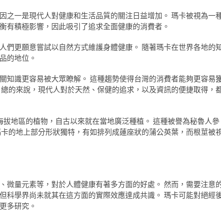
因之一是現代人對健康和生活品質的關注日益增加。 瑪卡被視為一
衡有積極影響，因此吸引了追求全面健康的消費者。
人們更願意嘗試以自然方式維護身體健康。 隨著瑪卡在世界各地的
品的地位。
關知識更容易被大眾瞭解。 這種趨勢使得台灣的消費者能夠更容易
 總的來說，現代人對於天然、保健的追求，以及資訊的便捷取得，
斯山脈高海拔地區的植物，自古以來就在當地廣泛種植。 這種被譽為秘魯人參
瑪卡的地上部分形狀獨特，有如排列成蓮座狀的蒲公英葉，而根莖被
、微量元素等，對於人體健康有著多方面的好處。 然而，需要注意
但科學界尚未就其在這方面的實際效應達成共識。 瑪卡可能對絕經
更多研究。