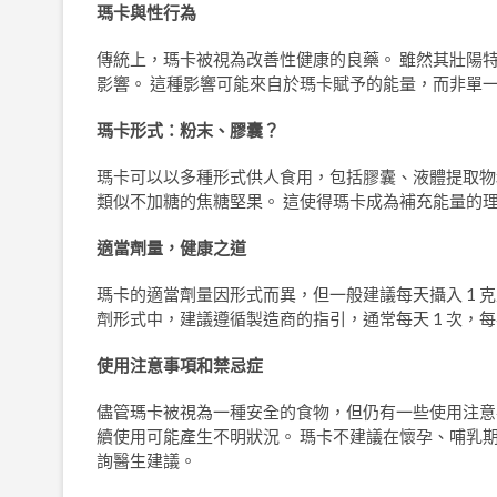
瑪卡與性行為
傳統上，瑪卡被視為改善性健康的良藥。 雖然其壯陽
影響。 這種影響可能來自於瑪卡賦予的能量，而非單
瑪卡形式：粉末、膠囊？
瑪卡可以以多種形式供人食用，包括膠囊、液體提取物
類似不加糖的焦糖堅果。 這使得瑪卡成為補充能量的
適當劑量，健康之道
瑪卡的適當劑量因形式而異，但一般建議每天攝入 1 克至
劑形式中，建議遵循製造商的指引，通常每天 1 次，每次
使用注意事項和禁忌症
儘管瑪卡被視為一種安全的食物，但仍有一些使用注意事項
續使用可能產生不明狀況。 瑪卡不建議在懷孕、哺乳
詢醫生建議。