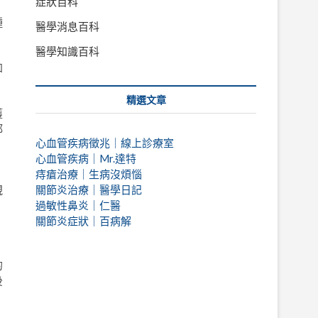
症狀百科
種
醫學消息百科
醫學知識百科
知
精選文章
獲
都
心血管疾病徵兆｜線上診療室
心血管疾病｜Mr.達特
痔瘡治療｜
生病沒煩惱
視
關節炎治療｜醫學日記
過敏性鼻炎｜仁醫
關節炎症狀｜百病解
的
後