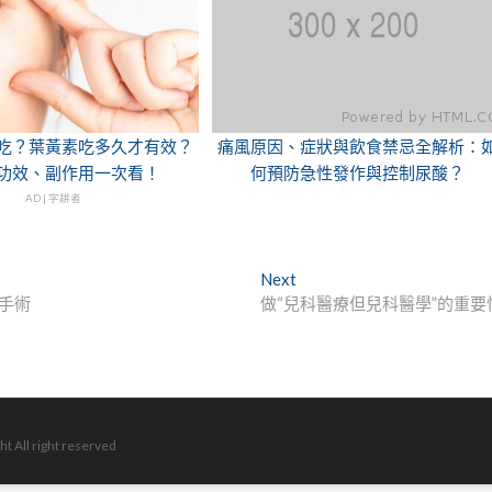
吃？葉黃素吃多久才有效？
痛風原因、症狀與飲食禁忌全解析：
功效、副作用一次看！
何預防急性發作與控制尿酸？
AD | 字耕者
Next
Next
post:
正手術
做“兒科醫療但兒科醫學”的重要
ht All right reserved