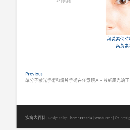
AD | 字耕者
葉黃素何時
葉黃素
文
Previous
Previous
post:
準分子激光手術和鏡片手術在任意鏡片 – 最新屈光矯
章
導
覽
疾病大百科
| Designed by:
Theme Freesia
|
WordPress
| © Copyrig