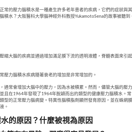
正常的壓力腦積水是一種產生許多老年患者的疾病，它們的症狀與
水？大阪醫科大學腦神經外科教授YukamotoSena的故事被聽到
壓縮大腦的疾病並通過增加滿足膜下流的透明液體，脊髓表面來引
常壓力腦積水疾病隨著衰老的增加是非常增加的。
，通常會增加大腦中的壓力，因為水被積累。然而，儘管大腦的壓
且在1964年發現了1964年脫穎而出的類型的健康壓力腦積水。常
類型的正常壓力腦病變。特異性腦積脂劑顯然發育原因，並在蛛網
液。
積水的原因？什麼被視為原因