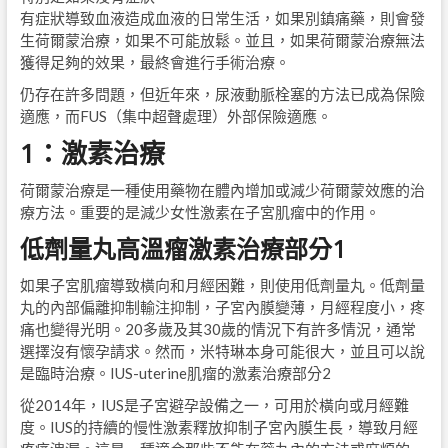
有症狀導致血液造成血液的日常生活，如果別鎮痛藥，則會發
生荷爾蒙治療，如果不可能放鬆。並且，如果荷爾蒙治療無法
獲得足夠的效果，最終會進行手術治療。
仍存在許多問題，但近年來，尿液動脈栓塞的方法已成為保險
適應，而FUS（集中超聲處理）外部保險適應。
1：激素治療
荷爾蒙治療是一種使用藥物在體內增加或減少荷爾蒙效應的治
療方法。重要的是減少女性激素在子宮肌瘤中的作用。
低劑量丸高溫瘤激素治療部分1
如果子宮肌瘤導致橫向和月經困難，則使用低劑量丸。低劑量
丸的內部偏離抑制輸注抑制，子宮內膜變薄，月經程度小，疼
痛也變得光明。20多歲及其30歲的情況下有許多情況，通常
選擇沒有懷孕請求。然而，米特琳本身可能很大，並且可以說
是臨時治療。IUS-uterine肌瘤的激素治療部分2
從2014年，IUS是子宮避孕設備之一，可用於橫向或月經難
度。IUS的持續的慢性激素釋放抑制子宮內膜生長，導致月經