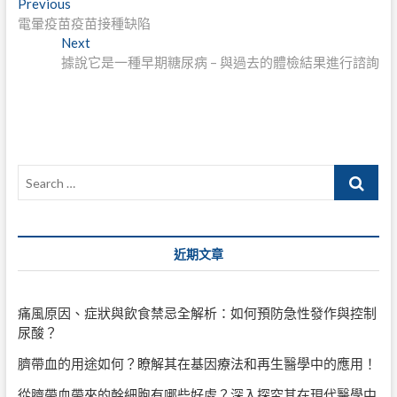
文
Previous
Previous
post:
電暈疫苗疫苗接種缺陷
章
Next
Next
導
post:
據說它是一種早期糖尿病 – 與過去的體檢結果進行諮詢
覽
Search
…
近期文章
痛風原因、症狀與飲食禁忌全解析：如何預防急性發作與控制
尿酸？
臍帶血的用途如何？瞭解其在基因療法和再生醫學中的應用！
從臍帶血帶來的幹細胞有哪些好處？深入探究其在現代醫學中