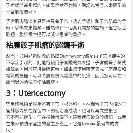
孕症或流產引起的。如果症狀不夠強，則認為考慮未來懷孕的
子宮肌瘤更好。
子宮肌肉腫瘤家具是指只有子宮（功能手術）和子宮肌瘤的手
術，以供未來懷孕。雖然也有一個具有開放的設施，但它很受
歡迎，腹腔鏡表達可以減少患者的負擔。
粘膜餃子肌瘤的超鏡手術
然而，如果能夠粘膜的粘膜Dummyyomy瘤是由子宮過症中的
不孕症引起的，則進行使用子宮鏡的熵表達。子宮鏡是手槍式
攝像頭，用於直接從陰道看。如果您使用帶有集成子宮掩模和
電氣的設備，可以將肌瘤侵入陰道中的肌瘤，因此您可以在不
離開胃的情況下切除肌瘤。
3：Utericectomy
禁用切除術是服用所有子宮（根外科）。在保留子宮內核的子
宮靜脈內核性保留中，即使治療成功，也可以再次重複它。
它不可能懷孕，但在這種情況下，這種疾病被急於疾病，或者
在未來預防子宮癌的發生意義上，它是Kinoma最可靠的方
法。