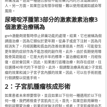
疼痛洩漏。這是一種適合那些不能在藥丸內的方法或麻煩的
人。另一方面，如果您沒有懷孕經驗，難以使用或諸如感染等
風險。
尿嘧啶浮腫第3部分的激素激素治療3
個激素治療稱為
gnrh激動劑是暫時停止卵巢功能的處理。結果，它也被稱為假
調諧治療，因為它類似於更年期。從鼻子或皮下注射。因為月
經消失了，月經困難和貧血的改善效果很高。然而，可能發生
更年期的症狀作為不能忽視的副作用。此外，由於長期使用導
致骨質疏鬆症，它是大約半年的標準。當治療結束時，月經恢
復，症狀會回來。因此，如果進行這種治療，則存在症狀，往
往選擇40年代的下半部分。此外，假調整治療具有減少子宮肌
瘤的效果和減少子宮子宮內膜的效果。因此，可以在手術前進
行假調整以促進手術。
2：子宮肌腫瘤核成形術
如果患者未來想要懷孕，並且如果以下任何一種適用於以下任
何一種，我們將檢查子宮肌肉三元。首先，如果您飲用藥物，
例如荷爾蒙治療，如果症狀無法控制。或者，子宮肌瘤是由不