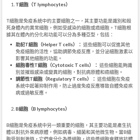
T
細胞（
T lymphocytes
）
T細胞是免疫系統中的主要細胞之一，其主要功能是識別和殺
死身體內的異常細胞，例如受感染的細胞或癌細胞。T細胞根
據其在體內的分化和功能可以分為多種亞型，包括：
助記
T
細胞（
Helper T cells
）：
這些細胞可以促進其他
免疫細胞的活性，協助調節免疫反應，並分泌細胞激素以
影響其他細胞的功能。
細胞毒性
T
細胞（
Cytotoxic T cells
）：
這些細胞能夠識
別並摧毀感染或變異的細胞，對抗病原體和癌細胞。
調節性
T
細胞（
Regulatory T cells
）：
這些細胞在免疫
系統中起著抑制作用，防止過度免疫反應導致自體免疫疾
病或過敏反應。
B
細胞（
B lymphocytes
）
B細胞是免疫系統中另一類重要的細胞，其主要功能是產生抗
體以對抗外來病原體，例如病毒、細菌和其他微生物。當B細
胞受到刺激時，它們會分化為漿細胞，這些漿細胞會釋放抗體