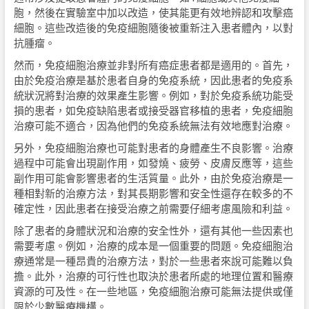
胞，然後在實驗室中加以改造，使其能更有效地辨認和攻擊癌
細胞。這些改造後的免疫細胞隨後被重新注入患者體內，以對
抗腫瘤。
然而，免疫細胞治療並非對所有癌症患者都是適用的。首先，
由於免疫治療是基於患者自身的免疫系統，因此患者的免疫系
統狀況將對治療的效果產生影響。例如，對於免疫系統功能受
損的患者，如免疫缺陷患者或接受器官移植的患者，免疫細胞
治療可能不適合，因為他們的免疫系統無法有效地應對治療。
另外，免疫細胞治療也可能對患者的身體產生不良影響。治療
過程中可能會出現副作用，如發燒、疲勞、皮膚反應等，這些
副作用可能會影響患者的生活質量。此外，由於免疫治療是一
種相對新的治療方法，對其長期影響和安全性還存在較多的不
確定性，因此患者在接受治療之前需要仔細考慮風險和利益。
除了患者的身體狀況和治療的安全性外，還有其他一些因素也
需要考慮。例如，治療的成本是一個重要的問題。免疫細胞治
療通常是一種昂貴的治療方法，對於一些患者來說可能難以負
擔。此外，治療的可行性也取決於患者所處的地理位置和醫療
資源的可及性。在一些地區，免疫細胞治療可能無法提供或僅
限於少數醫療機構。