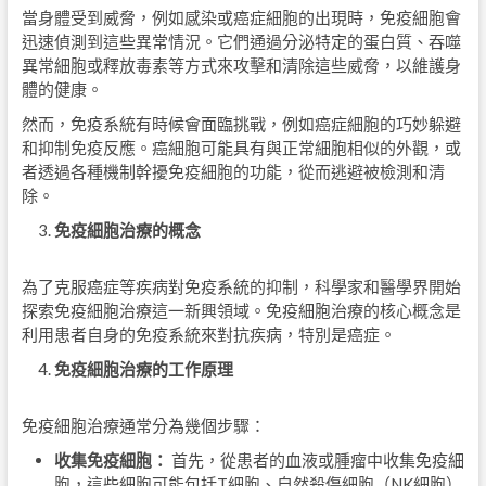
當身體受到威脅，例如感染或癌症細胞的出現時，免疫細胞會
迅速偵測到這些異常情況。它們通過分泌特定的蛋白質、吞噬
異常細胞或釋放毒素等方式來攻擊和清除這些威脅，以維護身
體的健康。
然而，免疫系統有時候會面臨挑戰，例如癌症細胞的巧妙躲避
和抑制免疫反應。癌細胞可能具有與正常細胞相似的外觀，或
者透過各種機制幹擾免疫細胞的功能，從而逃避被檢測和清
除。
免疫細胞治療的概念
為了克服癌症等疾病對免疫系統的抑制，科學家和醫學界開始
探索免疫細胞治療這一新興領域。免疫細胞治療的核心概念是
利用患者自身的免疫系統來對抗疾病，特別是癌症。
免疫細胞治療的工作原理
免疫細胞治療通常分為幾個步驟：
收集免疫細胞：
首先，從患者的血液或腫瘤中收集免疫細
胞，這些細胞可能包括T細胞、自然殺傷細胞（NK細胞）