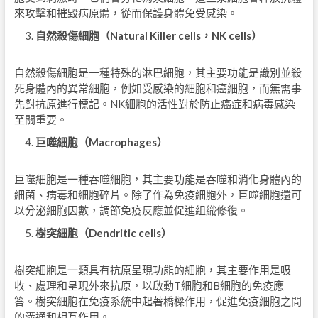
來攻擊和摧毀病原體，從而保護身體免受感染。
自然殺傷細胞（
Natural Killer cells
，
NK cells
）
自然殺傷細胞是一種特殊的淋巴細胞，其主要功能是識別並殺
死身體內的異常細胞，例如受感染的細胞和癌細胞，而無需事
先對抗原進行標記。NK細胞的活性對於防止癌症和病毒感染
至關重要。
巨噬細胞（
Macrophages
）
巨噬細胞是一種吞噬細胞，其主要功能是吞噬和消化身體內的
細菌、病毒和細胞碎片。除了作為免疫細胞外，巨噬細胞還可
以分泌細胞因數，調節免疫反應並促進組織修復。
樹突細胞（
Dendritic cells
）
樹突細胞是一類具有抗原呈現功能的細胞，其主要作用是吸
收、處理和呈現外來抗原，以啟動T細胞和B細胞的免疫應
答。樹突細胞在免疫系統中起著橋樑作用，促進免疫細胞之間
的溝通和相互作用。