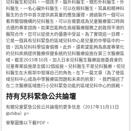
兒科醫生和兒科，一個孩子，腦外科醫生，矯形外科醫生，外
科醫生，一名心臟外科醫生，可以在眼科醫生，耳鼻和精神科
醫生的合作中首次提供高質量的應急護理。通過製作一個可以
看到整個機構的兒科醫生，可以在需要成為兒童醫療窗口時與
合適的專家諮詢。如果您能夠在高級醫療服務之前啟用平滑的
醫院合作，您可以從很大的優惠中受益。為了實現這一目標，
它是一個具有兒科緊急的區域兒科中心是兒童的中學區中的一
個，因為兒科科學協會倡導。此外，還希望能夠為高度專業化
的兒科疾病提供醫療保健系統的兒科醫療設施在第三次醫療區
域。截至2015年10月，加入日本兒科醫生醫療設施委員會的
兒童專業設施是全國32個設施。兒科醫生不是兒科醫療，但兒
科醫生在大框架中發揮自己的角色。在下一篇文章（為了使區
域兒科中心成為中等醫療區問題和未來的前景），我們描述了
在二次醫療區域進行小兒科緊急功能的區域兒科中心的挑戰。
持有兒科緊急公共論壇
有關兒童緊急公民公共論壇的更多信息（2017年11月11日
@chiba）p>
單擊圖像以下載PDF。