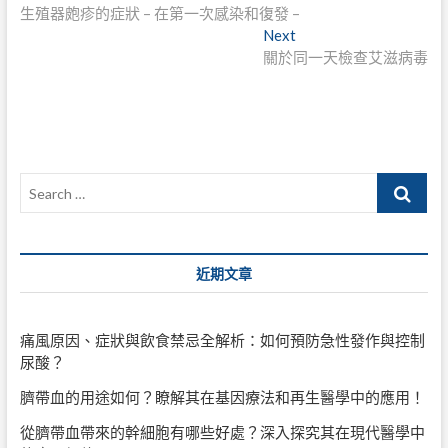
post:
生殖器皰疹的症狀 – 在第一次感染和復發 –
章
Next
Next
導
post:
關於同一天檢查艾滋病毒
覽
Search
…
近期文章
痛風原因、症狀與飲食禁忌全解析：如何預防急性發作與控制
尿酸？
臍帶血的用途如何？瞭解其在基因療法和再生醫學中的應用！
從臍帶血帶來的幹細胞有哪些好處？深入探究其在現代醫學中